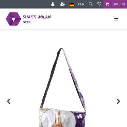
EUR
0,00 EUR
☰