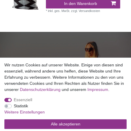
In den Warenkorb
*
inkl. ges. MwSt.
zzgl.
Versandkosten
NEWSLETTER ANMELDUNG
Wir nutzen Cookies auf unserer Website. Einige von diesen sind
essenziell, während andere uns helfen, diese Website und Ihre
Erfahrung zu verbessern. Weitere Informationen zu den von uns
Copyright © 2026 SHAKTI MILAN NEPAL
verwendeten Cookies und Ihren Rechten als Nutzer finden Sie in
unserer
Daten­schutz­erklärung
und unserem
Impressum
.
Essenziell
Statistik
Weitere Einstellungen
Widerrufs­recht
Widerrufs­formular
Impressum
Daten­schutz­
Alle akzeptieren
erklärung
AGB