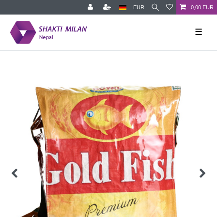
EUR
0,00 EUR
☰