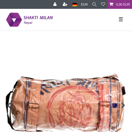
EUR
0,00 EUR
☰