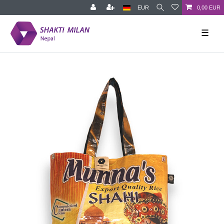
EUR
0,00 EUR
☰